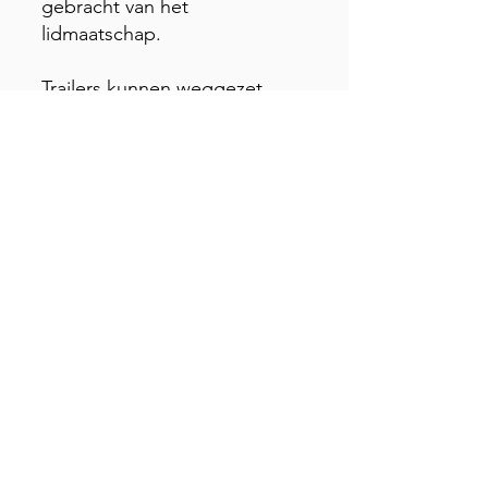
gebracht van het
lidmaatschap. ​​
Trailers kunnen weggezet
worden op onze trailer
parking.
Contact
Aarzel niet om ons te contacteren met al uw
vragen.
Onze slipway kan tegen betaling, ook
gebruikt worden door niet-leden.
Wij laten echter geen Jetski's in het water
omdat deze in onze zone niet toegelaten
zijn.
Wat
erskiclub Mol-Ski vzw